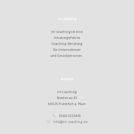
nt-coaching
nt-coaching ist eine
inhabergeführte
Coaching-Beratung
für Unternehmen
und Einzelpersonen.
Kontakt
nt-coaching
Niedenau 43
60325 Frankfurt a. Main
0160-1523441
info@nt-coaching.de